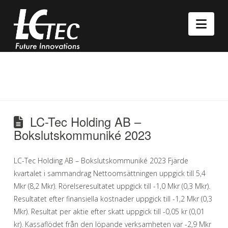
Nav
LC-Tec Holding AB –
Bokslutskommuniké 2023
LC-Tec Holding AB – Bokslutskommuniké 2023 Fjärde
kvartalet i sammandrag Nettoomsättningen uppgick till 5,4
Mkr (8,2 Mkr). Rörelseresultatet uppgick till -1,0 Mkr (0,3 Mkr).
Resultatet efter finansiella kostnader uppgick till -1,2 Mkr (0,3
Mkr). Resultat per aktie efter skatt uppgick till -0,05 kr (0,01
kr). Kassaflödet från den löpande verksamheten var -2,9 Mkr