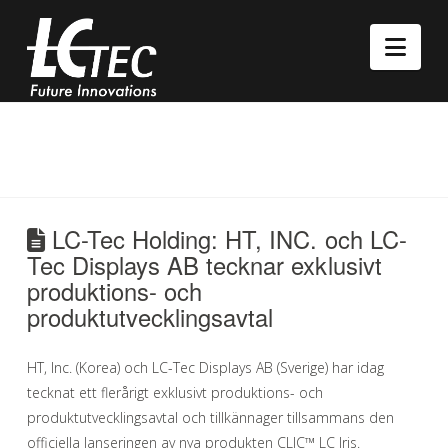
Nav
LC-Tec Holding: HT, INC. och LC-
Tec Displays AB tecknar exklusivt
produktions- och
produktutvecklingsavtal
HT, Inc. (Korea) och LC-Tec Displays AB (Sverige) har idag
tecknat ett flerårigt exklusivt produktions- och
produktutvecklingsavtal och tillkännager tillsammans den
officiella lanseringen av nya produkten CLIC™ LC Iris.