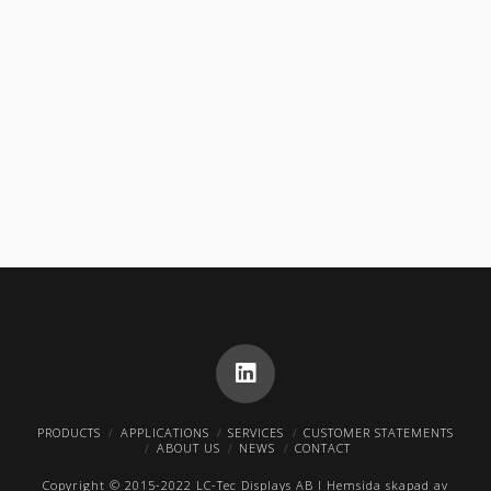
PRODUCTS
APPLICATIONS
SERVICES
CUSTOMER STATEMENTS
ABOUT US
NEWS
CONTACT
Copyright © 2015-2022 LC-Tec Displays AB I Hemsida skapad av